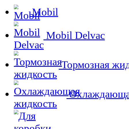
Mobil
Mobil Delvac
Тормозная жид
Охлаждающа