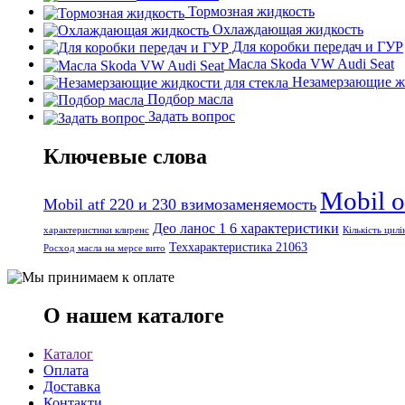
Тормозная жидкость
Охлаждающая жидкость
Для коробки передач и ГУР
Масла Skoda VW Audi Seat
Незамерзающие жи
Подбор масла
Задать вопрос
Ключевые слова
Mobil 
Mobil atf 220 и 230 взимозаменяемость
Део ланос 1 6 характеристики
характеристики клиренс
Кількість цилі
Теххарактеристика 21063
Росход масла на мерсе вито
О нашем каталоге
Каталог
Оплата
Доставка
Контакти