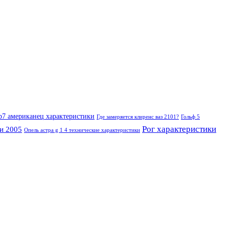
 b7 американец характеристики
Где замеряется клиренс ваз 2101?
Гольф 5
Рог характеристики
ди 2005
Опель астра g 1 4 технические характеристики