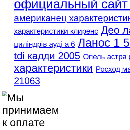
официальный сайт
американец характеристи
Део л
характеристики клиренс
Ланос 1 5
циліндрів ауді а 6
tdi кадди 2005
Опель астра 
характеристики
Росход м
21063