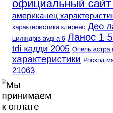
официальный сайт
американец характеристи
Део л
характеристики клиренс
Ланос 1 5
циліндрів ауді а 6
tdi кадди 2005
Опель астра 
характеристики
Росход м
21063