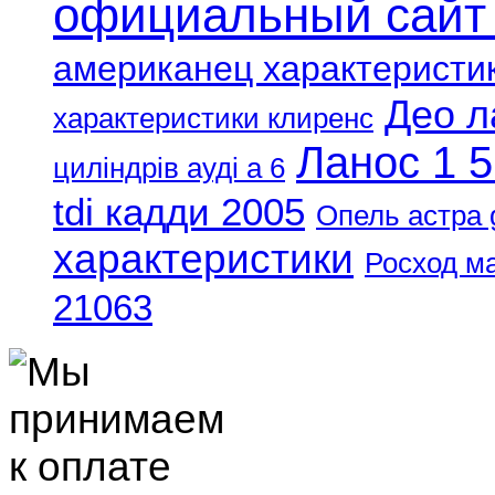
официальный сайт
американец характеристи
Део л
характеристики клиренс
Ланос 1 5
циліндрів ауді а 6
tdi кадди 2005
Опель астра 
характеристики
Росход м
21063