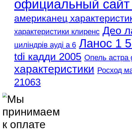
официальный сайт
американец характеристи
Део л
характеристики клиренс
Ланос 1 5
циліндрів ауді а 6
tdi кадди 2005
Опель астра 
характеристики
Росход м
21063