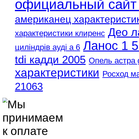
официальный сайт
американец характеристи
Део л
характеристики клиренс
Ланос 1 5
циліндрів ауді а 6
tdi кадди 2005
Опель астра 
характеристики
Росход м
21063