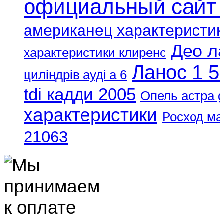
официальный сайт
американец характеристи
Део л
характеристики клиренс
Ланос 1 5
циліндрів ауді а 6
tdi кадди 2005
Опель астра 
характеристики
Росход м
21063