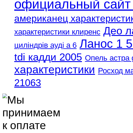
официальный сайт
американец характеристи
Део л
характеристики клиренс
Ланос 1 5
циліндрів ауді а 6
tdi кадди 2005
Опель астра 
характеристики
Росход м
21063