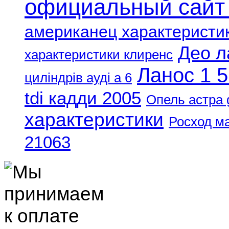
официальный сайт
американец характеристи
Део л
характеристики клиренс
Ланос 1 5
циліндрів ауді а 6
tdi кадди 2005
Опель астра 
характеристики
Росход м
21063