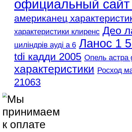
официальный сайт
американец характеристи
Део л
характеристики клиренс
Ланос 1 5
циліндрів ауді а 6
tdi кадди 2005
Опель астра 
характеристики
Росход м
21063