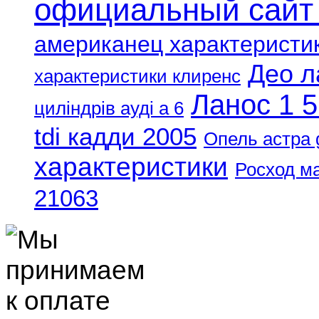
официальный сайт
американец характеристи
Део л
характеристики клиренс
Ланос 1 5
циліндрів ауді а 6
tdi кадди 2005
Опель астра 
характеристики
Росход м
21063