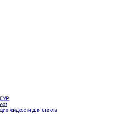
 ГУР
eat
ие жидкости для стекла