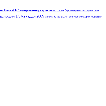
en Passat b7 американец характеристики
Где замеряется клиренс ваз
асло для 1 9 tdi кадди 2005
Опель астра g 1 4 технические характеристики