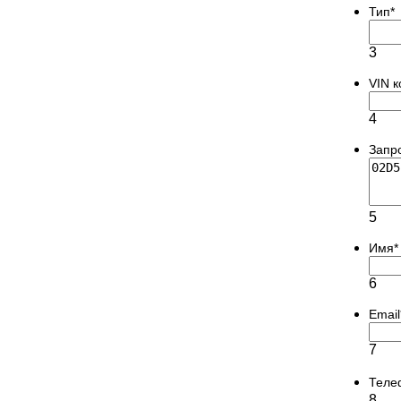
Тип
*
3
VIN 
4
Запр
5
Имя
*
6
Email
7
Теле
8