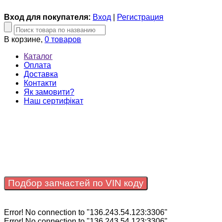
Вход для покупателя:
Вход
|
Регистрация
В корзине,
0 товаров
Каталог
Оплата
Доставка
Контакти
Як замовити?
Наш сертифікат
Подбор запчастей по VIN коду
Error! No connection to "136.243.54.123:3306"
Error! No connection to "136.243.54.123:3306"