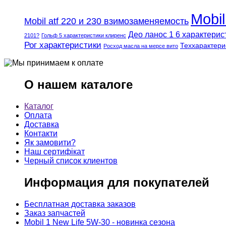
Mobi
Mobil atf 220 и 230 взимозаменяемость
Део ланос 1 6 характерис
2101?
Гольф 5 характеристики клиренс
Рог характеристики
Теххарактери
Росход масла на мерсе вито
О нашем каталоге
Каталог
Оплата
Доставка
Контакти
Як замовити?
Наш сертифікат
Черный список клиентов
Информация для покупателей
Бесплатная доставка заказов
Заказ запчастей
Mobil 1 New Life 5W-30 - новинка сезона