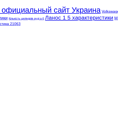
l официальный сайт Украина
Volkswag
Ланос 1 5 характеристики
тики
М
Кількість циліндрів ауді а 6
стика 21063