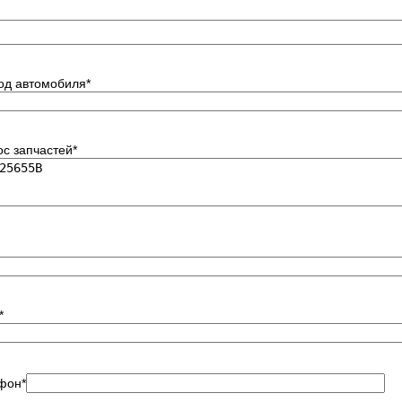
код автомобиля
*
ос запчастей
*
*
фон
*