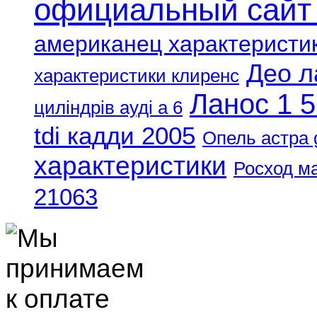
официальный сайт
американец характеристи
Део л
характеристики клиренс
Ланос 1 5
циліндрів ауді а 6
tdi кадди 2005
Опель астра 
характеристики
Росход м
21063