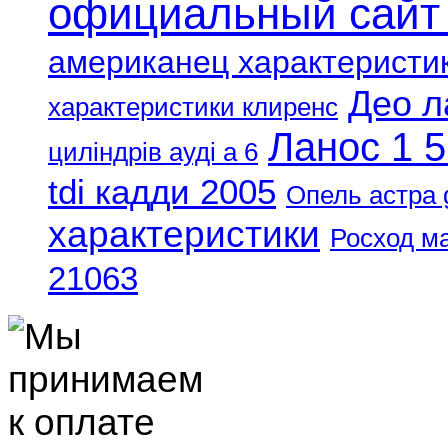
официальный сайт
американец характеристи
Део л
характеристики клиренс
Ланос 1 5
циліндрів ауді а 6
tdi кадди 2005
Опель астра 
характеристики
Росход м
21063