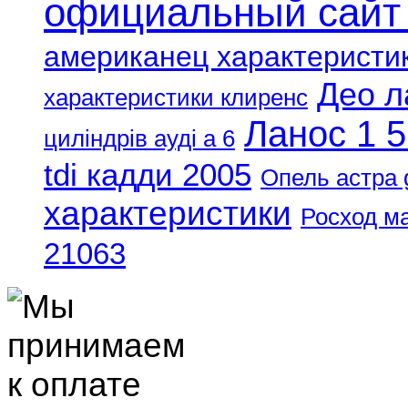
официальный сайт
американец характеристи
Део л
характеристики клиренс
Ланос 1 5
циліндрів ауді а 6
tdi кадди 2005
Опель астра 
характеристики
Росход м
21063