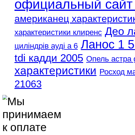
официальный сайт
американец характеристи
Део л
характеристики клиренс
Ланос 1 5
циліндрів ауді а 6
tdi кадди 2005
Опель астра 
характеристики
Росход м
21063