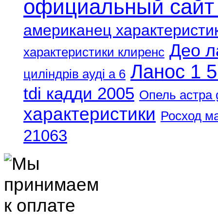
официальный сайт
американец характеристи
Део л
характеристики клиренс
Ланос 1 5
циліндрів ауді а 6
tdi кадди 2005
Опель астра 
характеристики
Росход м
21063