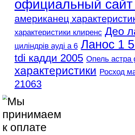
официальный сайт
американец характеристи
Део л
характеристики клиренс
Ланос 1 5
циліндрів ауді а 6
tdi кадди 2005
Опель астра 
характеристики
Росход м
21063