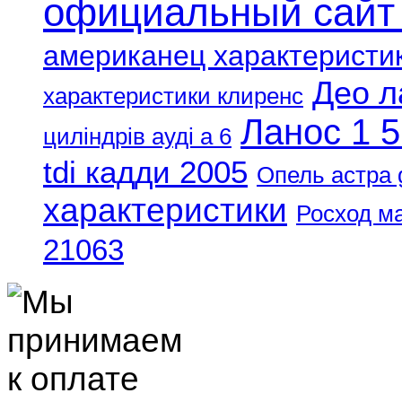
официальный сайт
американец характеристи
Део л
характеристики клиренс
Ланос 1 5
циліндрів ауді а 6
tdi кадди 2005
Опель астра 
характеристики
Росход м
21063