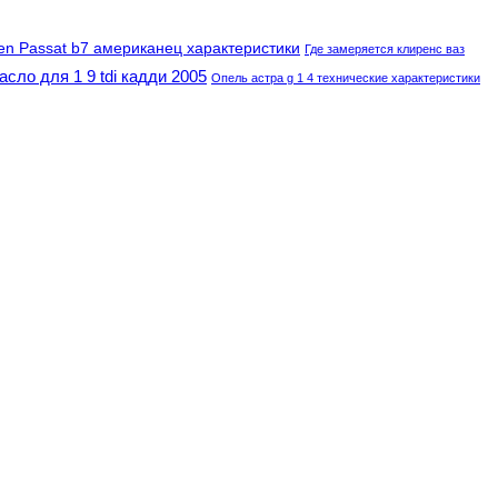
en Passat b7 американец характеристики
Где замеряется клиренс ваз
асло для 1 9 tdi кадди 2005
Опель астра g 1 4 технические характеристики