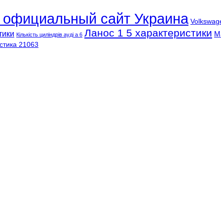
l официальный сайт Украина
Volkswag
Ланос 1 5 характеристики
тики
М
Кількість циліндрів ауді а 6
стика 21063