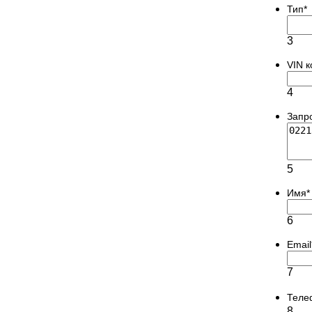
Тип
*
3
VIN 
4
Запр
5
Имя
*
6
Email
7
Теле
8