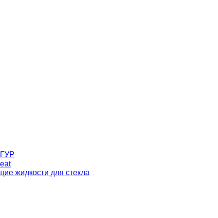
 ГУР
eat
ие жидкости для стекла