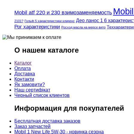
Mobi
Mobil atf 220 и 230 взимозаменяемость
Део ланос 1 6 характерис
2101?
Гольф 5 характеристики клиренс
Рог характеристики
Теххарактери
Росход масла на мерсе вито
О нашем каталоге
Каталог
Оплата
Доставка
Контакти
Як замовити?
Наш сертифікат
Черный список клиентов
Информация для покупателей
Бесплатная доставка заказов
Заказ запчастей
Mobil 1 New Life 5W-30 - новинка сезона