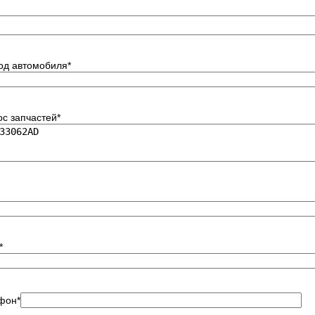
код автомобиля
*
ос запчастей
*
*
фон
*