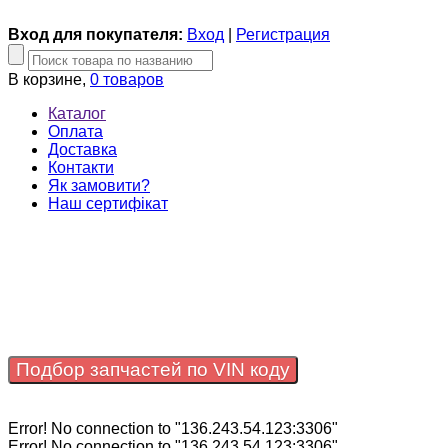
Вход для покупателя:
Вход
|
Регистрация
В корзине,
0 товаров
Каталог
Оплата
Доставка
Контакти
Як замовити?
Наш сертифікат
Подбор запчастей по VIN коду
Error! No connection to "136.243.54.123:3306"
Error! No connection to "136.243.54.123:3306"