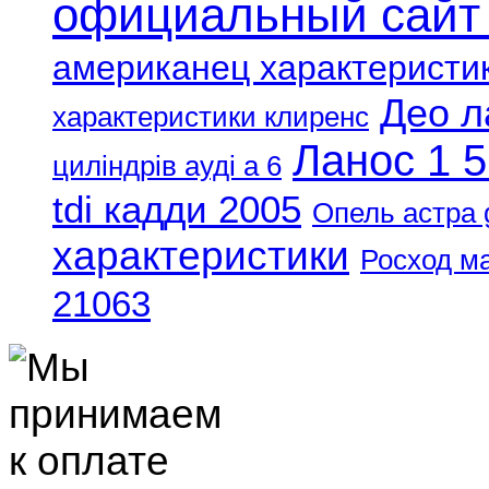
официальный сайт
американец характеристи
Део л
характеристики клиренс
Ланос 1 5
циліндрів ауді а 6
tdi кадди 2005
Опель астра 
характеристики
Росход м
21063