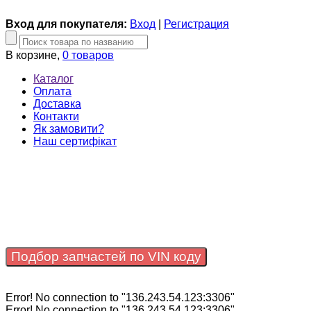
Вход для покупателя:
Вход
|
Регистрация
В корзине,
0 товаров
Каталог
Оплата
Доставка
Контакти
Як замовити?
Наш сертифікат
Подбор запчастей по VIN коду
Error! No connection to "136.243.54.123:3306"
Error! No connection to "136.243.54.123:3306"