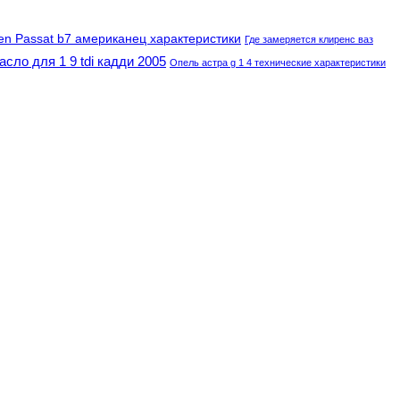
en Passat b7 американец характеристики
Где замеряется клиренс ваз
асло для 1 9 tdi кадди 2005
Опель астра g 1 4 технические характеристики