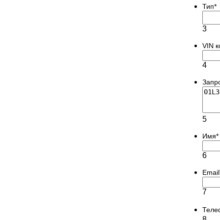
Тип
*
3
VIN 
4
Запр
5
Имя
*
6
Email
7
Теле
8