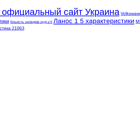
l официальный сайт Украина
Volkswag
Ланос 1 5 характеристики
тики
М
Кількість циліндрів ауді а 6
стика 21063