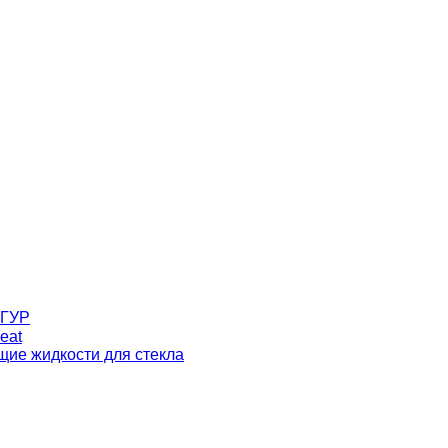
 ГУР
eat
ие жидкости для стекла