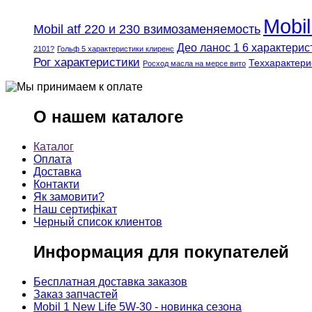
Mobi
Mobil atf 220 и 230 взимозаменяемость
Део ланос 1 6 характерис
2101?
Гольф 5 характеристики клиренс
Рог характеристики
Теххарактери
Росход масла на мерсе вито
О нашем каталоге
Каталог
Оплата
Доставка
Контакти
Як замовити?
Наш сертифікат
Черный список клиентов
Информация для покупателей
Бесплатная доставка заказов
Заказ запчастей
Mobil 1 New Life 5W-30 - новинка сезона