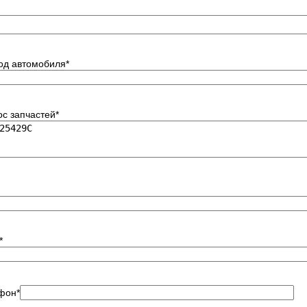
код автомобиля
*
ос запчастей
*
*
фон
*