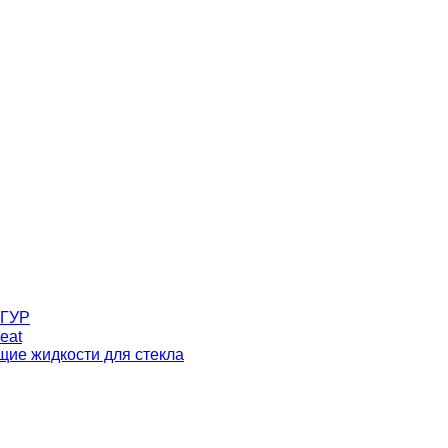
 ГУР
eat
ие жидкости для стекла