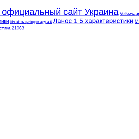
l официальный сайт Украина
Volkswag
Ланос 1 5 характеристики
тики
М
Кількість циліндрів ауді а 6
стика 21063