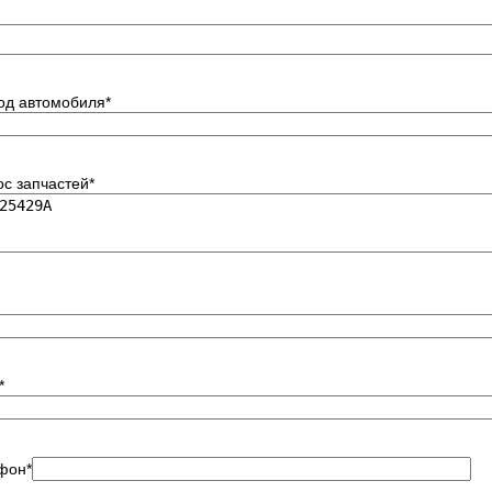
код автомобиля
*
ос запчастей
*
*
фон
*