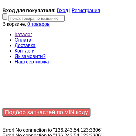
Вход для покупателя:
Вход
|
Регистрация
В корзине,
0 товаров
Каталог
Оплата
Доставка
Контакти
Як замовити?
Наш сертифікат
Подбор запчастей по VIN коду
Error! No connection to "136.243.54.123:3306"
Error! No connection to "136.243.54.123:3306"