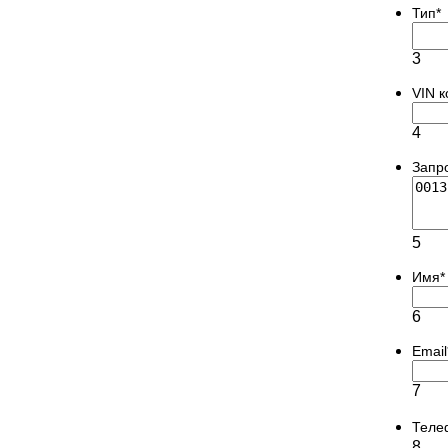
Тип
*
3
VIN 
4
Запр
5
Имя
*
6
Email
7
Теле
8