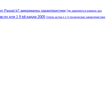
en Passat b7 американец характеристики
Где замеряется клиренс ваз
асло для 1 9 tdi кадди 2005
Опель астра g 1 4 технические характеристики