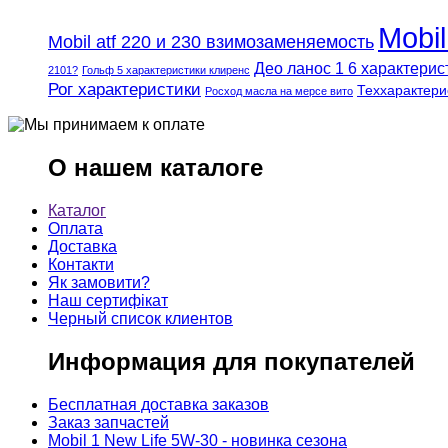
Mobi
Mobil atf 220 и 230 взимозаменяемость
Део ланос 1 6 характерис
2101?
Гольф 5 характеристики клиренс
Рог характеристики
Теххарактери
Росход масла на мерсе вито
О нашем каталоге
Каталог
Оплата
Доставка
Контакти
Як замовити?
Наш сертифікат
Черный список клиентов
Информация для покупателей
Бесплатная доставка заказов
Заказ запчастей
Mobil 1 New Life 5W-30 - новинка сезона