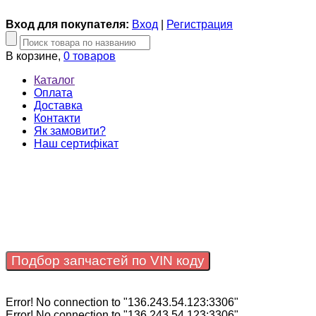
Вход для покупателя:
Вход
|
Регистрация
В корзине,
0 товаров
Каталог
Оплата
Доставка
Контакти
Як замовити?
Наш сертифікат
Подбор запчастей по VIN коду
Error! No connection to "136.243.54.123:3306"
Error! No connection to "136.243.54.123:3306"