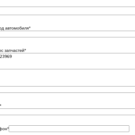
код автомобиля
*
ос запчастей
*
*
фон
*