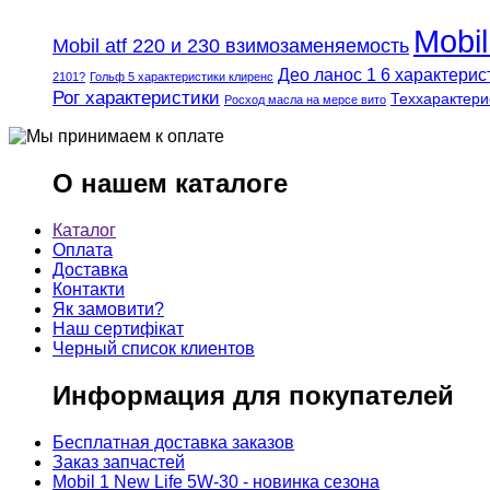
Mobi
Mobil atf 220 и 230 взимозаменяемость
Део ланос 1 6 характерис
2101?
Гольф 5 характеристики клиренс
Рог характеристики
Теххарактери
Росход масла на мерсе вито
О нашем каталоге
Каталог
Оплата
Доставка
Контакти
Як замовити?
Наш сертифікат
Черный список клиентов
Информация для покупателей
Бесплатная доставка заказов
Заказ запчастей
Mobil 1 New Life 5W-30 - новинка сезона