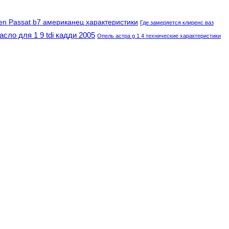
en Passat b7 американец характеристики
Где замеряется клиренс ваз
асло для 1 9 tdi кадди 2005
Опель астра g 1 4 технические характеристики