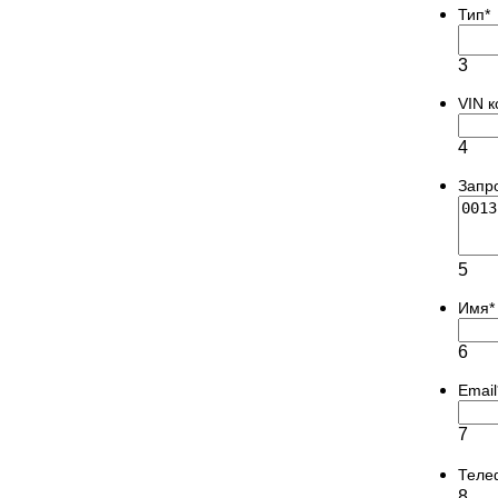
Тип
*
3
VIN 
4
Запр
5
Имя
*
6
Email
7
Теле
8