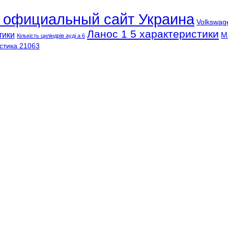
l официальный сайт Украина
Volkswag
Ланос 1 5 характеристики
тики
М
Кількість циліндрів ауді а 6
стика 21063