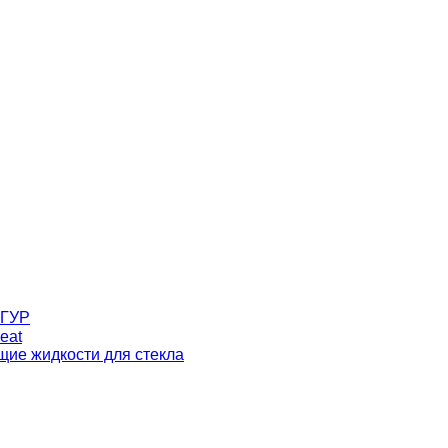
 ГУР
eat
ие жидкости для стекла