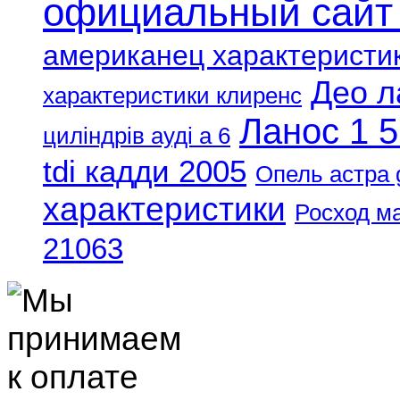
официальный сайт
американец характеристи
Део л
характеристики клиренс
Ланос 1 5
циліндрів ауді а 6
tdi кадди 2005
Опель астра 
характеристики
Росход м
21063