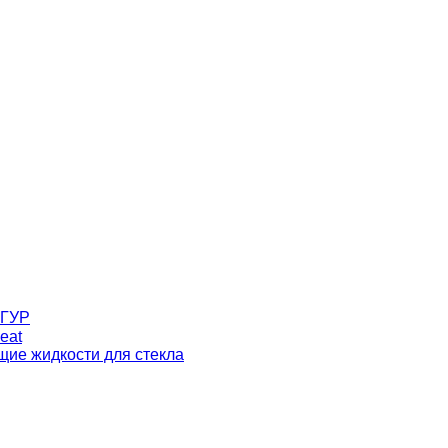
 ГУР
eat
ие жидкости для стекла