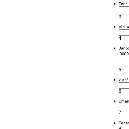
Тип
*
3
VIN 
4
Запр
5
Имя
*
6
Email
7
Теле
8