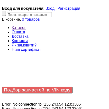
Вход для покупателя:
Вход
|
Регистрация
В корзине,
0 товаров
Каталог
Оплата
Доставка
Контакти
Як замовити?
Наш сертифікат
Подбор запчастей по VIN коду
Error! No connection to "136.243.54.123:3306"
Error! No connection to "136.243.54.123:3306"