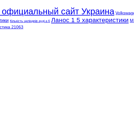
l официальный сайт Украина
Volkswag
Ланос 1 5 характеристики
тики
М
Кількість циліндрів ауді а 6
стика 21063