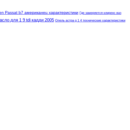
en Passat b7 американец характеристики
Где замеряется клиренс ваз
асло для 1 9 tdi кадди 2005
Опель астра g 1 4 технические характеристики