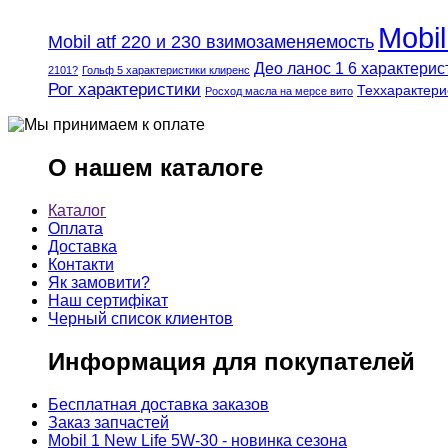
Mobi
Mobil atf 220 и 230 взимозаменяемость
Део ланос 1 6 характерис
2101?
Гольф 5 характеристики клиренс
Рог характеристики
Теххарактери
Росход масла на мерсе вито
О нашем каталоге
Каталог
Оплата
Доставка
Контакти
Як замовити?
Наш сертифікат
Черный список клиентов
Информация для покупателей
Бесплатная доставка заказов
Заказ запчастей
Mobil 1 New Life 5W-30 - новинка сезона