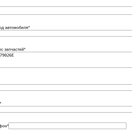
код автомобиля
*
ос запчастей
*
*
фон
*