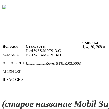
Фасовка
Допуски
Стандарты
1, 4, 20, 208 л.
Ford WSS-M2C913-C
Ford WSS-M2C913-D
ACEA A5/B5
ACEA
A1/B1
Jaguar Land Rover
STJLR.03.5003
API SN/SL/CF
ILSAC GF-3
(старое название Mobil Su