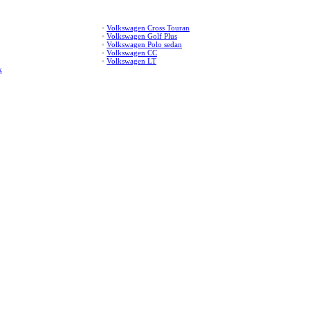
•
Volkswagen Cross Touran
•
Volkswagen Golf Plus
•
Volkswagen Polo sedan
•
Volkswagen CC
•
Volkswagen LT
k