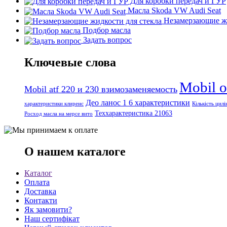
Для коробки передач и ГУР
Масла Skoda VW Audi Seat
Незамерзающие жи
Подбор масла
Задать вопрос
Ключевые слова
Mobil 
Mobil atf 220 и 230 взимозаменяемость
Део ланос 1 6 характеристики
характеристики клиренс
Кількість цилі
Теххарактеристика 21063
Росход масла на мерсе вито
О нашем каталоге
Каталог
Оплата
Доставка
Контакти
Як замовити?
Наш сертифікат