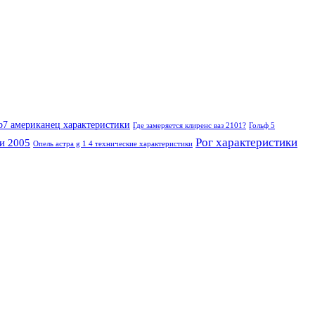
 b7 американец характеристики
Где замеряется клиренс ваз 2101?
Гольф 5
Рог характеристики
ди 2005
Опель астра g 1 4 технические характеристики