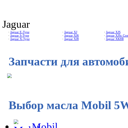
Jaguar
•
Jaguar E-Type
•
Jaguar XJ
•
Jaguar XJS
•
Jaguar S-Type
•
Jaguar XJ6
•
Jaguar XJSc Con
•
Jaguar X-Type
•
Jaguar XJ8
•
Jaguar XK8R
Запчасти для автомоб
Выбор масла Mobil 5
Mobil